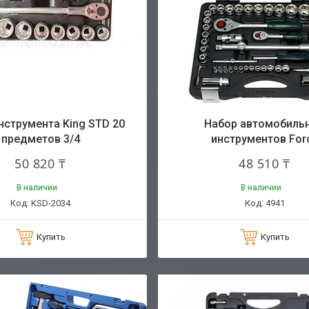
нструмента King STD 20
Набор автомобиль
предметов 3/4
инструментов For
50 820 ₸
48 510 ₸
В наличии
В наличии
KSD-2034
4941
Купить
Купить