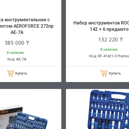
а инструментальная с
Набор инструментов RO
ентом AEROFORCE 272пр
142 + 6 предмето
AE-7А
132 220 ₸
385 000 ₸
В наличии
В наличии
RF-41421-5 Premi
AE-7А
Купить
Купить