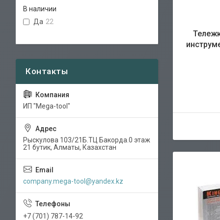
В наличии
Да
22
Тележк
инструм
ИП "Mega-tool"
Рыскулова 103/21Б.ТЦ Бакорда.0 этаж
21 бутик, Алматы, Казахстан
company.mega-tool@yandex.kz
+7 (701) 787-14-92