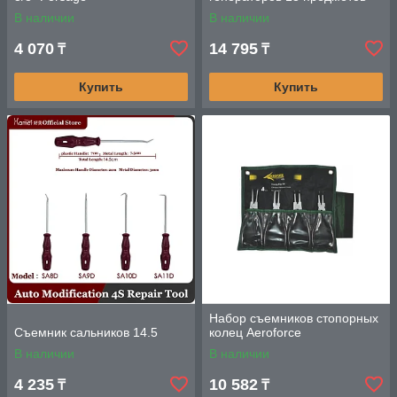
В наличии
В наличии
4 070
14 795
₸
₸
Купить
Купить
Набор съемников стопорных
Съемник сальников 14.5
колец Aeroforce
В наличии
В наличии
4 235
10 582
₸
₸