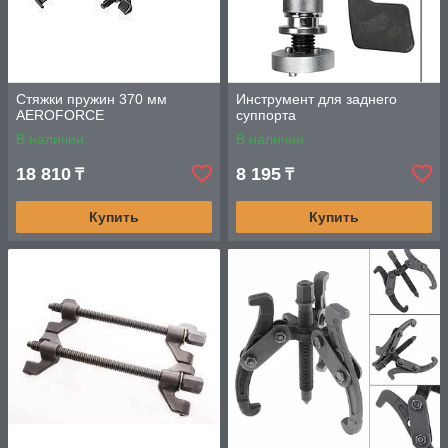
Стяжки пружин 370 мм
Инструмент для заднего
AEROFORCE
суппорта
В наличии
В наличии
18 810
8 195
₸
₸
Купить
Купить