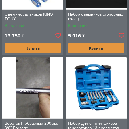
Съемник сальников KING
Набор съемников стопорных
TONY
колец
В наличии
В наличии
13 750
5 016
₸
₸
Купить
Купить
Вороток Г-образный 200мм,
Набор для снятия шкивов
3/8" Forsage
генераторов 13 предметов