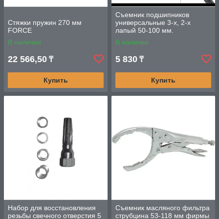
Съемник подшипников
Стяжки пружин 270 мм
универсальные 3-х, 2-х
FORCE
лапый 50-100 мм.
В наличии
В наличии
22 566,50
5 830
₸
₸
Купить
Купить
Набор для восстановления
Съемник масляного фильтра
резьбы свечного отверстия 5
струбцина 53-118 мм фирмы