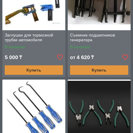
легкостью и уверенностью.
Заглушки для тормозной
Съемник подшипников
трубки автомобиля
генератора
В наличии
В наличии
5 000
4 620
₸
от
₸
Купить
Купить