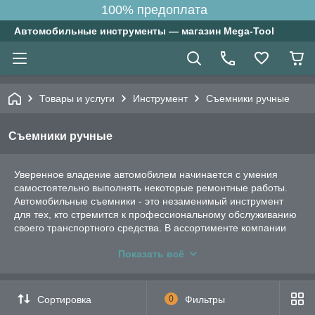
100% предоплата
Автомобильные инструменты — магазин Mega-Tool
Товары и услуги
Инструмент
Съемники ручные
Съемники ручные
Уверенное владение автомобилем начинается с умения
самостоятельно выполнять некоторые ремонтные работы.
Автомобильные съемники - это незаменимый инструмент
для тех, кто стремится к профессиональному обслуживанию
своего транспортного средства. В ассортименте компании
"Mega-Tool" представлен широкий выбор инструментов,
Показать всё
позволяющих выполнять различные виды работ без
необходимости обращения в автосервис.
Какие ручные съемники для ремонта
Сортировка
0
Фильтры
автомобиля можно купить у нас