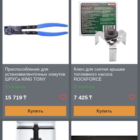
Приспособление для
Ключ для снятия крышки
установкиленточных хомутов
топливного насоса
ШРУСа KING TONY
ROCKFORCE
В наличии
В наличии
15 719
7 425
₸
₸
Купить
Купить