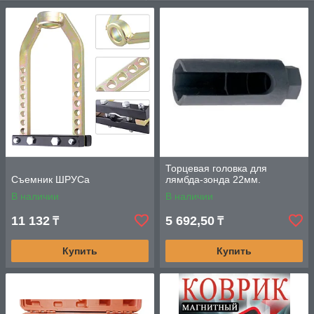
Наша продукция включает в себя инструменты для
различных целей, в том числе:
Съемники ШРУСа: Обеспечивают быстрое и
безопасное извлечение шрусов из полуоси, что
позволяет осуществлять замену или ремонт без
повреждения деталей.
Съемники сальников: Идеально подходят для
замены или ремонта сальников без риска повреждения
окружающих деталей.
Съемники подшипников генератора: Позволяют
легко извлекать подшипники генератора, обеспечивая
Торцевая головка для
точную и безопасную работу.
Съемник ШРУСа
лямбда-зонда 22мм.
Набор съемников стопорных колец: Эффективно
В наличии
В наличии
удаляют стопорные кольца, обеспечивая быстрое и
11 132
5 692,50
₸
₸
качественное выполнение ремонтных работ.
Съемники масляного фильтра: Позволяют быстро и
Купить
Купить
легко снимать масляные фильтры, делая замену
масла более простой и удобной процедурой.
Каждый из этих инструментов разработан с учетом высоких
стандартов качества и безопасности, что гарантирует
надежность и долговечность при использовании.