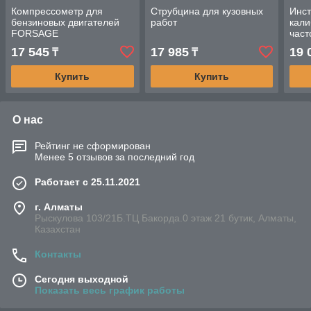
Компрессометр для
Струбцина для кузовных
Инст
бензиновых двигателей
работ
кали
FORSAGE
част
двиг
17 545
17 985
19 
₸
₸
Audi
Купить
Купить
О нас
Рейтинг не сформирован
Менее 5 отзывов за последний год
Работает с 25.11.2021
г. Алматы
Рыскулова 103/21Б.ТЦ Бакорда.0 этаж 21 бутик, Алматы,
Казахстан
Контакты
Сегодня выходной
Показать весь график работы