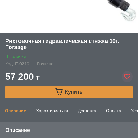
Рихтовочная гидравлическая стяжка 10т.
Forsage
В наличии
Код: F-0210
Розница
57 200
₸
Купить
Описание
Характеристики
Доставка
Оплата
Усл
Описание