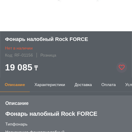
Фонарь налобный Rock FORCE
Нет в наличии
Код: RF-01156
Розница
19 085
₸
Описание
Характеристики
Доставка
Оплата
Усл
Описание
Фонарь налобный Rock FORCE
Типфонарь