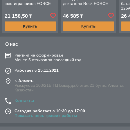
шестигранников FORCE
двигателя Rock FORCE
бата
125
831
21 158,50
46 585
26 
₸
₸
Купить
Купить
О нас
Рейтинг не сформирован
Менее 5 отзывов за последний год
Работает с 25.11.2021
г. Алматы
Рыскулова 103/21Б.ТЦ Бакорда.0 этаж 21 бутик, Алматы,
Казахстан
Контакты
Сегодня работает с 10:30 до 17:00
Показать весь график работы