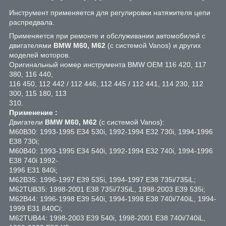
Инструмент применяется для регулировки натяжителя цепи
распредвала.
Применяется при ремонте и обслуживании автомобилей с
двигателями
BMW М60, M62
(с системой Vanos) и других
моделей моторов.
Оригинальный номер инструмента BMW OEM 116 420, 117
380, 116 440,
116 450, 112 442 / 112 446, 112 445 / 112 441, 114 230, 112
300, 115 180, 113
310.
Применение :
Двигатели
BMW М60, M62
(с системой Vanos):
M60B30: 1993-1995 E34 530i, 1992-1994 E32 730i, 1994-1996
E38 730i;
M60B40: 1993-1995 E34 540i, 1992-1994 E32 740i, 1994-1996
E38 740i 1992-
1996 E31 840i;
M62B35: 1996-1997 E39 535i, 1994-1997 E38 735i/735iL;
M62TUB35: 1998-2001 E38 735i/735iL, 1998-2003 E39 535i;
M62B44: 1996-1998 E39 540i, 1994-1998 E38 740i/740iL, 1994-
1999 E31 840Ci;
M62TUB44: 1998-2003 E39 540i, 1998-2001 E38 740i/740iL,