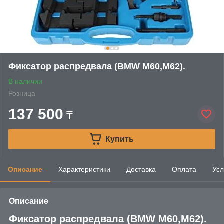
Фиксатор распредвала (BMW M60,M62).
В наличии
Розница
137 500
₸
Купить
Описание
Характеристики
Доставка
Оплата
Усл
Описание
Фиксатор распредвала (BMW M60,М62).