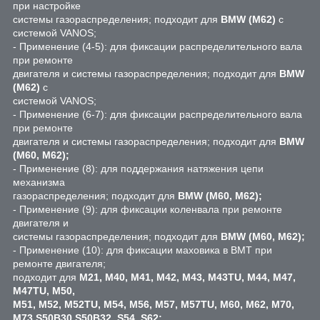
при настройке
системы газораспределения; подходит для
BMW (М62)
с
системой VANOS;
- Применение (4-5): для фиксации распределительного вала
при ремонте
двигателя и системы газораспределения; подходит для
BMW
(М62)
с
системой VANOS;
- Применение (6-7): для фиксации распределительного вала
при ремонте
двигателя и системы газораспределения; подходит для
BMW
(М60, М62);
- Применение (8): для поддержания натяжения цепи
механизма
газораспределения; подходит для
BMW (М60, М62);
- Применение (9): для фиксации коленвала при ремонте
двигателя и
системы газораспределения; подходит для
BMW (М60, М62);
- Применение (10): для фиксации маховика в ВМТ при
ремонте двигателя;
подходит для
М21, М40, М41, М42, М43, М43TU, М44, М47,
М47TU, М50,
М51, М52, М52TU, М54, М56, М57, М57TU, М60, М62, М70,
М73,S50B30,S50B32, S54, S62;