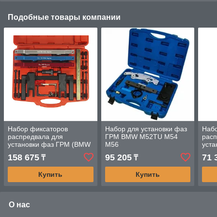
Подобные товары компании
Набор фиксаторов
Набор для установки фаз
Наб
распредвала для
ГРМ BMW M52TU M54
расп
установки фаз ГРМ (BMW
M56
уст
N51,N52,N53,N54,N55)
N20,
158 675
95 205
71 
₸
₸
JTC
Купить
Купить
О нас