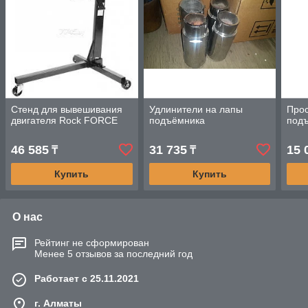
Стенд для вывешивания
Удлинители на лапы
Прос
двигателя Rock FORCE
подъёмника
под
46 585
31 735
15 
₸
₸
Купить
Купить
О нас
Рейтинг не сформирован
Менее 5 отзывов за последний год
Работает с 25.11.2021
г. Алматы