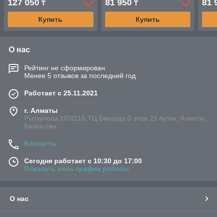
127 050
81 950
81 
₸
₸
Купить
Купить
О нас
Рейтинг не сформирован
Менее 5 отзывов за последний год
Работает с 25.11.2021
г. Алматы
Рыскулова 103/21Б.ТЦ Бакорда.0 этаж 21 бутик, Алматы,
Казахстан
Контакты
Сегодня работает с 10:30 до 17:00
Показать весь график работы
О нас