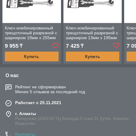
Ключ комбинированный
Ключ комбинированный
Клю
трещоточный разрезной с
трещоточный разрезной с
трещ
шарниром 19мм х 255мм
шарниром 13мм х 195мм
шар
Forsage
Forsage
Fors
9 955
7 425
7 0
₸
₸
Купить
Купить
О нас
Рейтинг не сформирован
Менее 5 отзывов за последний год
Работает с 25.11.2021
г. Алматы
Рыскулова 103/21Б.ТЦ Бакорда.0 этаж 21 бутик, Алматы,
Казахстан
Контакты