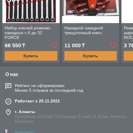
Набор ключей рожково-
Накидной накидной
Рожк
накидных с 6 до 32
трещоточный ключ
шарн
FORCE
ROC
66 550
11 000
3 7
₸
₸
Купить
Купить
О нас
Рейтинг не сформирован
Менее 5 отзывов за последний год
Работает с 25.11.2021
г. Алматы
Рыскулова 103/21Б.ТЦ Бакорда.0 этаж 21 бутик, Алматы,
Казахстан
Контакты