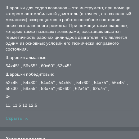
Шарошки для седел клапанов – это инструмент, при помощи
которого автомобильный двигатель (а точнее, его клапанный
механизм) возвращается в работоспособное состояние
после выполненного ремонта. При помощи таких шарошек,
которые также называют зенкерами, восстанавливается
герметичность рабочих цилиндров двигателя, что является
одним из основных условий его технически исправного
состояния.
Шарошки алмазные:
54х45° , 56х55° , 60х60° ,62х45°
Шарошки победитовые:
52х45° , 54х30° , 54х45° , 54х55° , 54х60° , 54х75° , 56х45° ,
58х30° , 58х55° , 58х75° ,60х60° , 62х45° , 62х75° ,
Ф:
11, 11,5 12 12,5
Скрыть
Характеристики