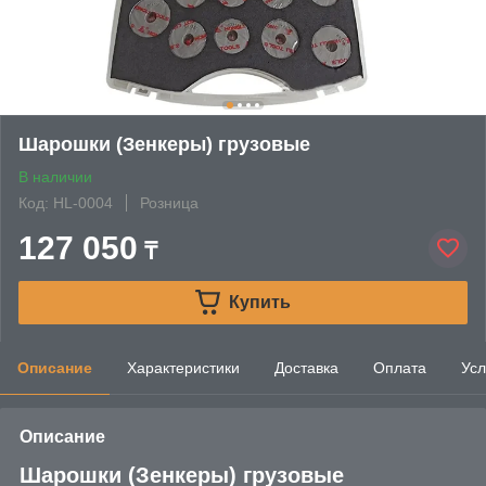
Шарошки (Зенкеры) грузовые
В наличии
Код: HL-0004
Розница
127 050
₸
Купить
Описание
Характеристики
Доставка
Оплата
Усл
Описание
Шарошки (Зенкеры) грузовые