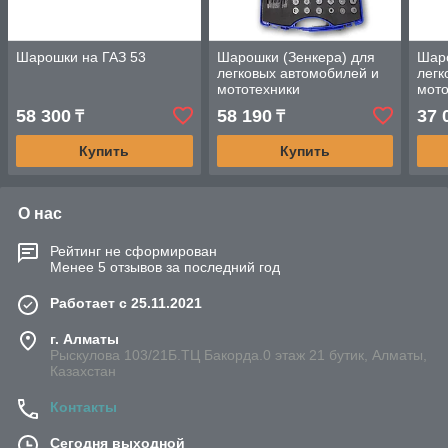
Шарошки на ГАЗ 53
Шарошки (Зенкера) для
Шаро
легковых автомобилей и
легк
мототехники
мото
58 300
58 190
37 
₸
₸
Купить
Купить
О нас
Рейтинг не сформирован
Менее 5 отзывов за последний год
Работает с 25.11.2021
г. Алматы
Рыскулова 103/21Б.ТЦ Бакорда.0 этаж 21 бутик, Алматы,
Казахстан
Контакты
Сегодня выходной