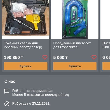
Точечная сварка для
Продувочный пистолет
Пист
кузовных работ(спотер)
для грузовиков
шин
190 850
5 060
6 0
₸
₸
Купить
Купить
О нас
Рейтинг не сформирован
Менее 5 отзывов за последний год
Работает с 25.11.2021