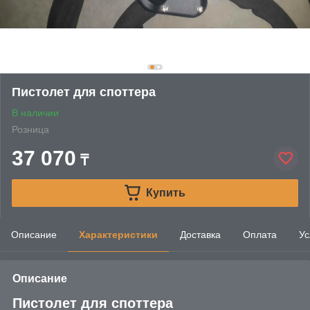
Пистолет для споттера
В наличии
Розница
37 070
₸
Купить
Описание
Характеристики
Доставка
Оплата
Ус
Описание
Пистолет для споттера