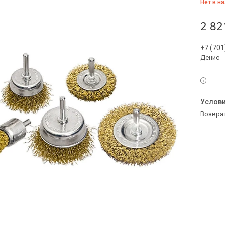
Нет в н
2 82
+7 (701
Денис
возвра