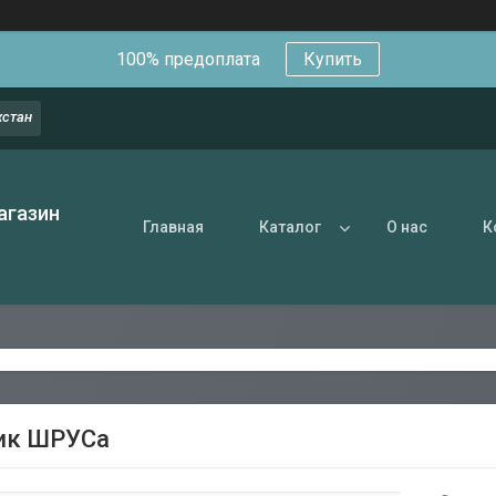
100% предоплата
Купить
хстан
агазин
Главная
Каталог
О нас
К
ик ШРУСа