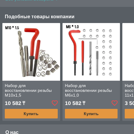
Подобные товары компании
Набор для
Набор для
Набо
восстановлении резьбы
восстановлении резьбы
восс
М10х1,5
М6х1,0
11х1
10 582
10 582
3 5
₸
₸
Купить
Купить
О нас