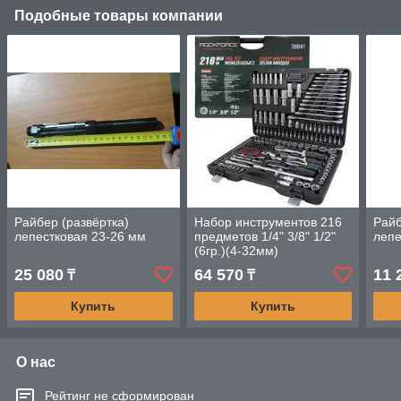
Подобные товары компании
Райбер (развёртка)
Набор инструментов 216
Райб
лепестковая 23-26 мм
предметов 1/4" 3/8" 1/2"
лепе
(6гр.)(4-32мм)
ROCKFORCE
25 080
64 570
11 
₸
₸
Купить
Купить
О нас
Рейтинг не сформирован