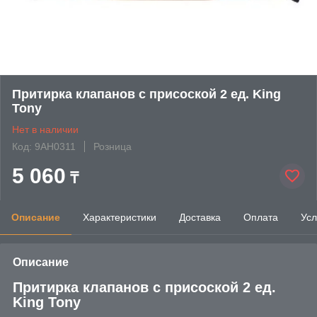
Притирка клапанов с присоской 2 ед. King
Tony
Нет в наличии
Код: 9AH0311
Розница
5 060
₸
Описание
Характеристики
Доставка
Оплата
Усл
Описание
Притирка клапанов с присоской 2 ед.
King Tony