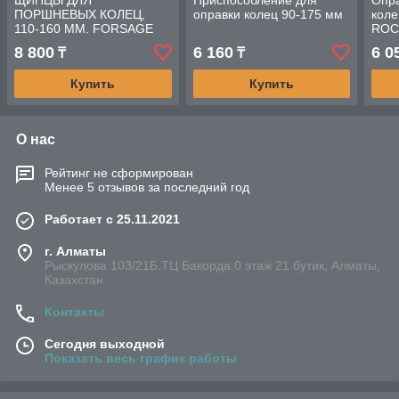
ЩИПЦЫ ДЛЯ
Приспособление для
Опр
ПОРШНЕВЫХ КОЛЕЦ,
оправки колец 90-175 мм
коле
110-160 ММ. FORSAGE
ROC
8 800
6 160
6 0
₸
₸
Купить
Купить
О нас
Рейтинг не сформирован
Менее 5 отзывов за последний год
Работает с 25.11.2021
г. Алматы
Рыскулова 103/21Б.ТЦ Бакорда.0 этаж 21 бутик, Алматы,
Казахстан
Контакты
Сегодня выходной
Показать весь график работы