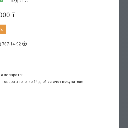
ии
Код:
Zl029
000 ₸
ть
) 787-14-92
т товара в течение 14 дней
за счет покупателя