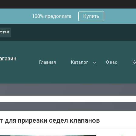
100% предоплата
Купить
хстан
агазин
Главная
Каталог
О нас
К
т для прирезки седел клапанов