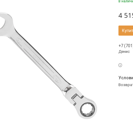
В налич
4 51
Купи
+7 (701
Денис
возвра