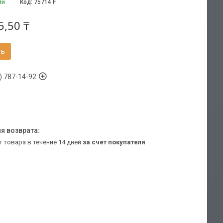
ии
Код:
75714 F
5,50 ₸
ть
) 787-14-92
т товара в течение 14 дней
за счет покупателя