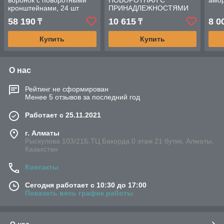
воронок с поворотными
ПОВОРОТНАЯ С
амор
кронштейнами, 24 шт
ПРИНАДЛЕЖНОСТЯМИ
1/2", 6 ПР. ROKCFORCE
58 190
10 615
8 0
₸
₸
Купить
Купить
О нас
Рейтинг не сформирован
Менее 5 отзывов за последний год
Работает с 25.11.2021
г. Алматы
Рыскулова 103/21Б.ТЦ Бакорда.0 этаж 21 бутик, Алматы,
Казахстан
Контакты
Сегодня работает с 10:30 до 17:00
Показать весь график работы