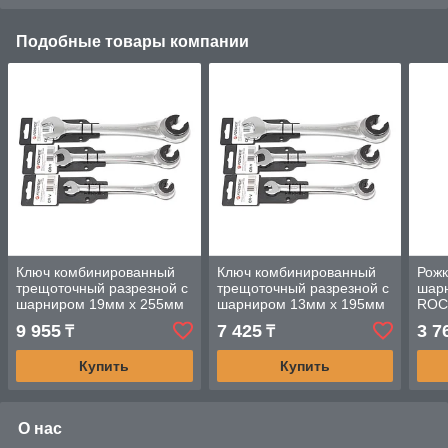
Подобные товары компании
Ключ комбинированный
Ключ комбинированный
Рожк
трещоточный разрезной с
трещоточный разрезной с
шарн
шарниром 19мм х 255мм
шарниром 13мм х 195мм
ROC
Forsage
Forsage
9 955
7 425
3 7
₸
₸
Купить
Купить
О нас