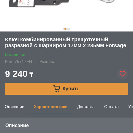
Ключ комбинированный трещоточный
разрезной с шарниром 17мм х 235мм Forsage
В наличии
Код: 75717FN
Розница
9 240
₸
Купить
Описание
Характеристики
Доставка
Оплата
Ус
Описание